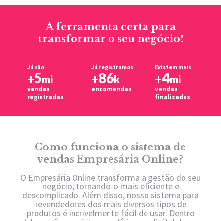
A ferramenta certa para
transformar o seu negócio!
Já são
Já registramos
Existem mais
5
86
4
+
+
+
mi
k
mi
vendas
encomendas
vendas
registradas
finalizadas
Como funciona o sistema de
vendas Empresária Online?
O Empresária Online transforma a gestão do seu
negócio, tornando-o mais eficiente e
descomplicado. Além disso, nosso sistema para
revendedores dos mais diversos tipos de
produtos é incrivelmente fácil de usar. Dentro